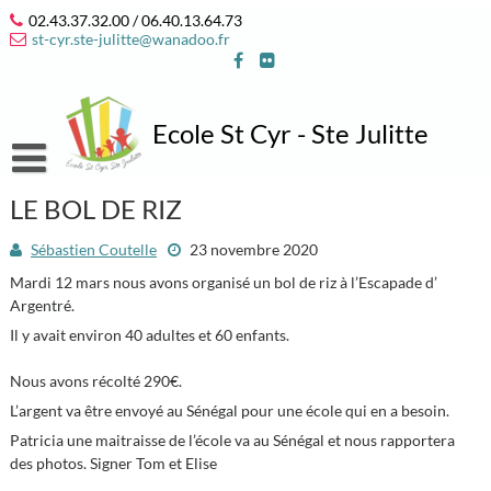
Skip
02.43.37.32.00 / 06.40.13.64.73
to
st-cyr.ste-julitte@wanadoo.fr
content
Ecole St Cyr - Ste Julitte
Accueil
LE BOL DE RIZ
Notre école
Sébastien Coutelle
23 novembre 2020
L’équipe 2025/2026
Infos pratiques
Mardi 12 mars nous avons organisé un bol de riz à l’Escapade d’
Argentré.
Notre projet éducatif et pastoral
Où sommes nous ?
Associations
Il y avait environ 40 adultes et 60 enfants.
Projet d’année 2025/2026
Contact
APEL
Espace élèves
Nous avons récolté 290€.
Vie des classes et des associations
Horaires de l’école
OGEC
Jeux en ligne
L’argent va être envoyé au Sénégal pour une école qui en a besoin.
Patricia une maitraisse de l’école va au Sénégal et nous rapportera
On parle de nous…
Inscriptions / Contributions 2025-2026
des photos. Signer Tom et Elise
Date des vacances scolaires 2025-2026