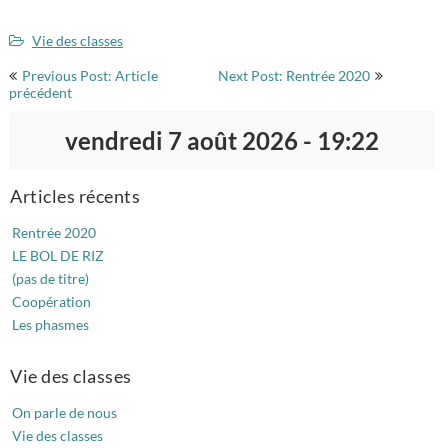
Infos transmises dans les cartables
Vie des classes
Navigation
Dates d’animations prévues 2025-2026
Previous Post: Article
Next Post: Rentrée 2020
de
précédent
l’article
vendredi 7 août 2026 - 19:22
Articles récents
Rentrée 2020
LE BOL DE RIZ
(pas de titre)
Coopération
Les phasmes
Vie des classes
On parle de nous
Vie des classes