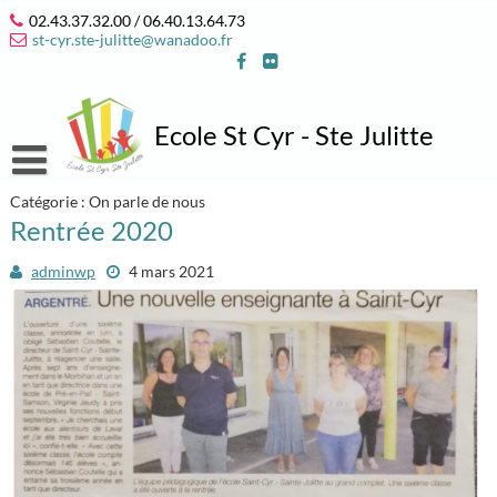
Skip
02.43.37.32.00 / 06.40.13.64.73
to
st-cyr.ste-julitte@wanadoo.fr
content
Ecole St Cyr - Ste Julitte
Catégorie :
Accueil
On parle de nous
Rentrée 2020
Notre école
adminwp
4 mars 2021
L’équipe 2025/2026
Infos pratiques
Notre projet éducatif et pastoral
Où sommes nous ?
Associations
Projet d’année 2025/2026
Contact
APEL
Espace élèves
Vie des classes et des associations
Horaires de l’école
OGEC
Jeux en ligne
On parle de nous…
Inscriptions / Contributions 2025-2026
Date des vacances scolaires 2025-2026