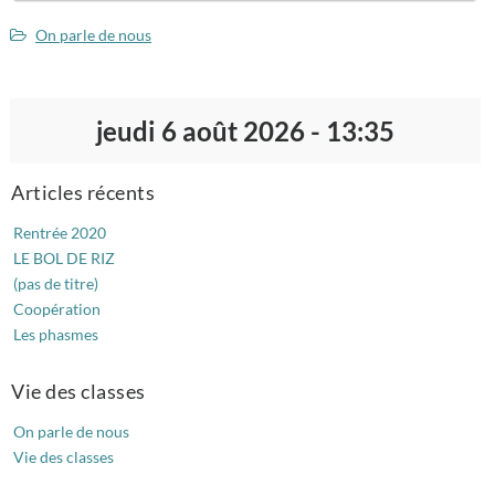
Infos transmises dans les cartables
On parle de nous
Dates d’animations prévues 2025-2026
jeudi 6 août 2026 - 13:35
Articles récents
Rentrée 2020
LE BOL DE RIZ
(pas de titre)
Coopération
Les phasmes
Vie des classes
On parle de nous
Vie des classes