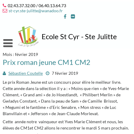
Skip
02.43.37.32.00 / 06.40.13.64.73
to
st-cyr.ste-julitte@wanadoo.fr
content
Ecole St Cyr - Ste Julitte
Mois :
Accueil
février 2019
Prix roman jeune CM1 CM2
Notre école
Sébastien Coutelle
7 février 2019
L’équipe 2025/2026
Infos pratiques
Le prix Roman Jeune est un concours pour élire le meilleur livre.
Notre projet éducatif et pastoral
Où sommes nous ?
Associations
Cette année dans la sélection il y a : « Moins que rien » de Yves-Marie
Clément, « Grand ami » de Jo Hoestlandt, « Philibert Merlin » de
Projet d’année 2025/2026
Contact
APEL
Espace élèves
Gwladys Constant, « Dans la peau de Sam » de Camille Brissot,
« Megumi et le fantôme » d’Eric Senabre, « Mon stress « de Luc
Vie des classes et des associations
Horaires de l’école
OGEC
Jeux en ligne
Blanvillain et « Jefferson » de Jean-Claude Morlevat.
On parle de nous…
Inscriptions / Contributions 2025-2026
Cette année notre vainqueur est Yves Marie Clément et nous, les
élèves de CM1et CM2 allons le rencontrer le mardi 5 mars prochain.
Date des vacances scolaires 2025-2026