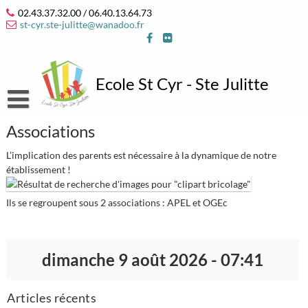
Skip
02.43.37.32.00 / 06.40.13.64.73
to
st-cyr.ste-julitte@wanadoo.fr
content
Ecole St Cyr - Ste Julitte
Accueil
Associations
Notre école
L’implication des parents est nécessaire à la dynamique de notre
établissement !
L’équipe 2025/2026
Infos pratiques
Notre projet éducatif et pastoral
Où sommes nous ?
Associations
Ils se regroupent sous 2 associations : APEL et OGEc
Projet d’année 2025/2026
Contact
APEL
Espace élèves
Vie des classes et des associations
Horaires de l’école
OGEC
Jeux en ligne
dimanche 9 août 2026 - 07:41
On parle de nous…
Inscriptions / Contributions 2025-2026
Articles récents
Date des vacances scolaires 2025-2026