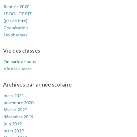
Rentrée 2020
Infos transmises dans les cartables
LE BOL DE RIZ
Dates d’animations prévues 2025-2026
(pas de titre)
Coopération
Les phasmes
Vie des classes
On parle de nous
Vie des classes
Archives par année scolaire
mars 2021
novembre 2020
février 2020
décembre 2019
juin 2019
mars 2019